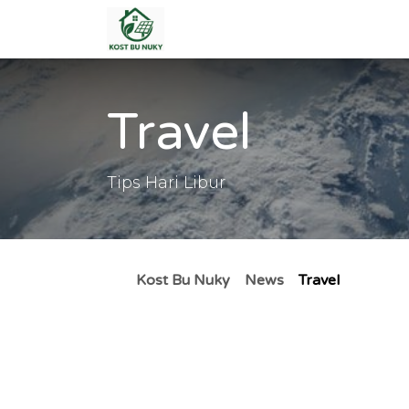
Skip ke Konten
Beranda
Kamar
Harg
Travel
Tips Hari Libur
Kost Bu Nuky
News
Travel