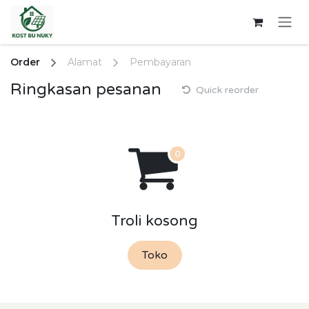
Skip ke Konten
Order
Alamat
Pembayaran
Ringkasan pesanan
Quick reorder
Troli kosong
Toko